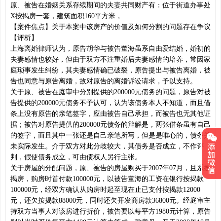
原、被告在婚姻关系存续期间的夫妻共同财产有：位于街道办事处
X按揭房一套，建筑面积160平方米，
【案件焦点】关于本案中该房产的价值及如何分割的问题存在争议
【评析】
上海离婚律师认为，原告胡华与被告董海虽系自由爱结婚，婚初的
夫妻感情也较好，但由于双方不注重婚后夫妻感情的培养，常因家
庭琐事发生纠纷，其夫妻感情确已破裂，原告提出与被告离婚，被
告也同意与原告离婚，故对原告的离婚诉讼请求，予以支持。
关于原、被告在庭审中分别提供的200000元债务的问题，原告对被
告提供的200000元债务不予认可，认为该债务本人不知道，而且借
条上没有原告的亲笔签字，应由被告自己承担，而被告也无其他证
据；被告对原告提供的200000元债务的辩解是，两张借条虽有自己
的签字，而且其中一张还是自己亲笔所写，但是是唯心的，债务并
未实际发生。介于双方对此分歧较大，其债务是否成立，不作评
判，假使债务成立，可由债权人另行主张。
关于房屋的分配问题，原、被告的房屋购买于2007年07月，且系按
揭房，购房时首付款100000元，以被告董海的工资在银行按揭款
100000元，经双方确认从购房时起至现在止已支付按揭款12000
元，还欠按揭款88000元，同时还欠开发商房款36800元。经庭审主
持双方当事人对该房进行折价，被告要以每平方1980元计算，原告