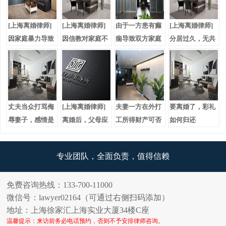
[上海离婚律师]
[上海离婚律师]
由于一方患有癫
[上海离婚律师]
因家庭暴力导致
因信教对家庭不
痫导致双方家庭
分居过久，无共
离婚
管不顾导致离婚
争执，协议离婚
同语言是否可以
离婚？
丈夫当众打骂侮
[上海离婚律师]
夫妻一方在外打
要离婚了，彩礼
辱妻子，感情是
离婚后，父母应
工所得财产可否
如何归还
否达到离婚条
在能力之内给子
纳入共同财产里
件？
女足够的抚养费
专业团队，全面负责，值得信赖
免费咨询热线：133-700-11000
微信号：lawyer02164（可通过右侧扫码添加）
地址：上海徐家汇上海实业大厦34楼C座
温馨提示：来访前务必电话预约，否则不予安排律师咨询。