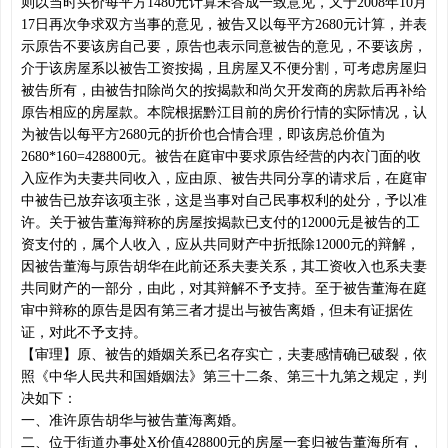
则以当时买价每平方1480元计算未答成一致意见，又于2008年10月
17日再次争求双方当事的意见，被告又以每平方2680元计算，并表
示原告不要该房自己要，原告也表示同意被告的意见，不要该房，
介于该房屋系以被告工资按揭，且房屋又不便分割，可考虑房屋归
被告所有，由被告扣除尚欠的按揭款和尚欠开发商的房款后再补给
原告相应的房屋款。本院根据黔江目前的房价行情的实际情况，认
为被告以每平方2680元的折价也合情合理，即该房总价值为
2680*160=428800元。被告在庭审中要求原告经营的内衣门面的收
入应作为夫妻共同收入，应由原、被告共同分享的请求后，在庭审
中被告已放弃该项主张，这是当事对自己民事权利的处分，予以准
许。关于被告董海辩称的房屋按揭款已支付的12000元是被告的工
资支付的，属个人收入，应从共同财产中折抵除12000元的辩解，
因被告董海与原告胡华在此前还系夫妻关系，其工资收入也系夫妻
共同财产的一部分，由此，对其辩解不予支持。至于被告董海在庭
审中辩称的原告是因有第三者才提出与被告离婚，但未有证据佐
证，对此不予支持。
【审理】原、被告的婚姻关系已名存实亡，夫妻感情确已破裂，依
照《中华人民共和国婚姻法》第三十二条、第三十九第之规定，判
决如下：
一、准许原告胡华与被告董海离婚。
二、位于街道办事处X价值428800元的房屋一套归被告董海所有，