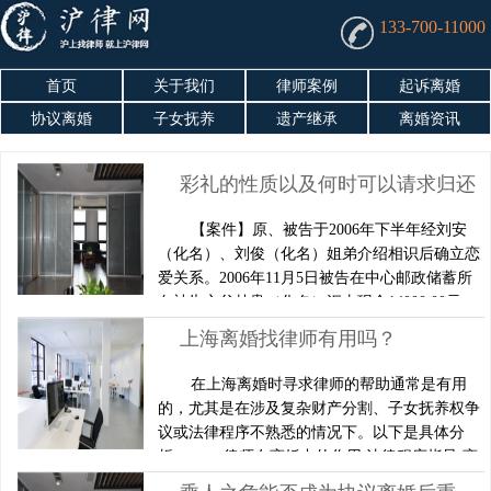
133-700-11000
首页
关于我们
律师案例
起诉离婚
协议离婚
子女抚养
遗产继承
离婚资讯
彩礼的性质以及何时可以请求归还
【案件】原、被告于2006年下半年经刘安
（化名）、刘俊（化名）姐弟介绍相识后确立恋
爱关系。2006年11月5日被告在中心邮政储蓄所
向被告之父林贵（化名）汇去现金14000.00元。
2007年1月1日原、被告在摆酒席举行结婚仪式后
上海离婚找律师有用吗？
同居生活。被告怀孕39周后，原、被告于2007年
12月到市被告父母处，同月15日被告在协和妇产
在上海离婚时寻求律师的帮助通常是有用
医院进行了产前检查，之后被告以双方年龄差距
的，尤其是在涉及复杂财产分割、子女抚养权争
太大断绝与原告的往来并于同月26日实……
议或法律程序不熟悉的情况下。以下是具体分
析： 一、律师在离婚中的作用 法律程序指导 离
婚涉及复杂的法律流程（如协议离婚冷静期、诉