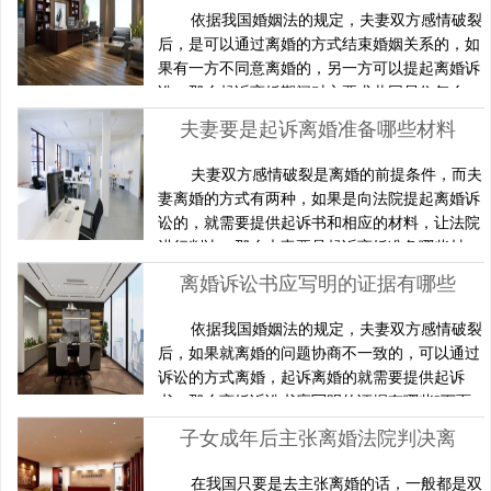
不是在什么地方都可以起诉离婚是有一定管辖权
依据我国婚姻法的规定，夫妻双方感情破裂
的，一般情况下由被告所有在法院进行管辖，有
后，是可以通过离婚的方式结束婚姻关系的，如
特殊情况的，可以原告或者常住地法院管辖。
果有一方不同意离婚的，另一方可以提起离婚诉
《中华人民共和国民事诉讼法》……
讼，那么起诉离婚期间对方要求共同居住怎么
办?下面由上海离婚律师网上海离婚律师为读者
夫妻要是起诉离婚准备哪些材料
进行相关知识的解答。起诉离婚期间对方要求共
同居住如何处理在当事人起诉离婚直至法院判决
夫妻双方感情破裂是离婚的前提条件，而夫
双方离婚且判决生效前，双方依然是合法夫妻。
妻离婚的方式有两种，如果是向法院提起离婚诉
那么，既然是合法夫妻，就有共同居住权。但是
讼的，就需要提供起诉书和相应的材料，让法院
由于在起诉离婚期间，所以这个……
进行判决，那么夫妻要是起诉离婚准备哪些材
料?下面由上海离婚律师网上海离婚律师为读者
离婚诉讼书应写明的证据有哪些
进行相关知识的解答。夫妻要是起诉离婚准备什
么材料必备材料：(1)原告方的身份证原件，审核
依据我国婚姻法的规定，夫妻双方感情破裂
完即归还原告。(2)双方夫妻关系的证明，一般可
后，如果就离婚的问题协商不一致的，可以通过
提供结婚证和婚姻登记机关出具的婚姻状况证
诉讼的方式离婚，起诉离婚的就需要提供起诉
明。(3)夫妻共同财产……
书，那么离婚诉讼书应写明的证据有哪些?下面
由上海离婚律师网上海离婚律师为读者进行相关
子女成年后主张离婚法院判决离婚的理由是什么
知识的解答。离婚诉讼书应写明的证据有什么
(一)、证明当事人(原、被告)的诉讼主体资格的
在我国只要是去主张离婚的话，一般都是双