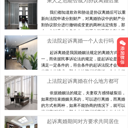
乘人之危能否成为协议离婚后重新分割财产的理由？
讼材料准备、财产申报等），律师可确保程序合
规，避免因疏漏导致拖延。 上海特点：上海法院
我们都知道欺诈和胁迫是协议离婚后可以重
对证据要求严格，律师能协助整理房产、收入、
新向法院申请分割财产，对离婚协议中的财产分
债务等证明文件。 财产分……
割协议部分进行撤销或变更的两种法定情形，那
么一方以乘人之危为由，能否主张重新分割夫妻
共同财产呢？上海离婚纠纷律师以下面这个案例
去法院起诉离婚一个人去行吗
为例，认为不应当将乘人之危也作为男女双方在
协议离婚后重新分割财产的依据。 李某与王某长
起诉离婚是我国婚姻法规定的离婚方式之
期感情不和，李某多次要求离婚，并主张抚养子
一，而依据民事诉讼法的规定，提起诉讼是需要
女，但王某主张自己抚养子女，分得绝大部分财
满足一定条件的，符合条件的起诉法院才会受理
产后才同意离婚。后来李……
当事人的请求，那么去法院起诉离婚一个人去行
吗?下面由上海离婚律师网上海离婚律师为读者
上法院起诉离婚在什么地方都可以吗
进行相关知识的解答。去法院起诉离婚可不可以
一个人去依据婚姻法的规定，起诉离婚是由单方
依据婚姻法的规定，夫妻双方感情破裂后，
提出的，所以起诉离婚是可以由夫妻的一方向人
如果想结束婚姻关系的，可以进行离婚，而离婚
民法院提出。《中华人民共和国婚姻法》第三十
的方式有两种，如果不能协商的情况下，就可以
二条男女一方要求离婚的，可由……
提起离婚诉讼，那么上法院起诉离婚在什么地方
都可以吗?下面由上海离婚律师网上海离婚律师
起诉离婚期间对方要求共同居住怎么办
为读者进行相关知识的解答。上法院起诉离婚是