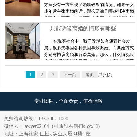
证据1、证明原、被告是夫妻关系的证据，如结
方至少有一方出现了婚姻破裂的情况，如果子女
婚证、婚姻关系证明书、户口簿以及身份证;2、
成年后主张离婚的话，那么要满足哪些判决离婚
如涉及构成事实婚姻的，应……
的理由？下面，为了帮助大家更好的了解相关法
律知识，上海离婚律师网上海离婚律师整理了相
只能诉讼离婚的情形有哪些
关的内容，希望对您有所帮助。子女成年后主张
离婚法院判决离婚的理由是什么案件事实：子女
在现实社会中，我们发现如今随着社会发
成年后主张离婚原告于某红诉称：我与被告于某
展，很多夫妻因各种原因导致离婚。而离婚方式
飞经人介绍相识，于1987年未经登记结婚，婚后
分别有协议离婚和诉讼离婚。那么，什么情况只
育有一子于某某，现已成……
能通过诉讼离婚途径呢？对此，上海离婚律师网
上海离婚律师在下文为您具体解答有关问题，希
1
2
望能够有所帮助。只能诉讼离婚的情形有哪些如
3
下一页
尾页
共[3]页
果有以下情况出现，当事人是不能通过民政机关
办理协议离婚手续的：1.一方要求离婚的。也就
是说，一方要求离婚，另一方不同意的，要求离
专业团队，全面负责，值得信赖
婚的当事人只能向法院起诉要……
免费咨询热线：133-700-11000
微信号：lawyer02164（可通过右侧扫码添加）
地址：上海徐家汇上海实业大厦34楼C座