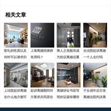
相关文章
彩礼的性质以及
上海离婚找律师
乘人之危能否成
去法院起诉离婚
何时可以请求归
有用吗？
为协议离婚后重
一个人去行吗
还
新分割财产的理
由？
上法院起诉离婚
起诉离婚期间对
离婚诉讼书应写
子女成年后主张
在什么地方都可
方要求共同居住
明的证据有哪些
离婚法院判决离
以吗
怎么办
婚的理由是什么