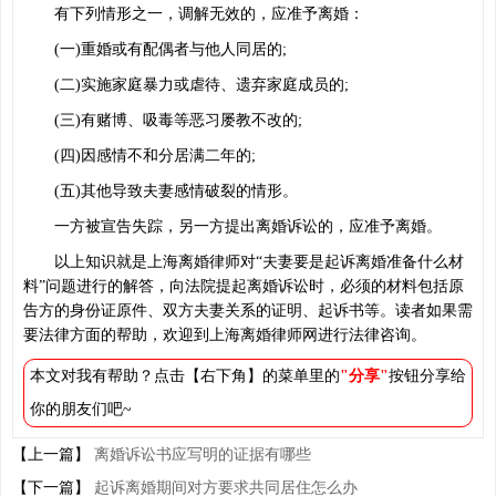
有下列情形之一，调解无效的，应准予离婚：
(一)重婚或有配偶者与他人同居的;
(二)实施家庭暴力或虐待、遗弃家庭成员的;
(三)有赌博、吸毒等恶习屡教不改的;
(四)因感情不和分居满二年的;
(五)其他导致夫妻感情破裂的情形。
一方被宣告失踪，另一方提出离婚诉讼的，应准予离婚。
以上知识就是上海离婚律师对“夫妻要是起诉离婚准备什么材
料”问题进行的解答，向法院提起离婚诉讼时，必须的材料包括原
告方的身份证原件、双方夫妻关系的证明、起诉书等。读者如果需
要法律方面的帮助，欢迎到上海离婚律师网进行法律咨询。
本文对我有帮助？点击【右下角】的菜单里的
"分享"
按钮分享给
你的朋友们吧~
【上一篇】
离婚诉讼书应写明的证据有哪些
【下一篇】
起诉离婚期间对方要求共同居住怎么办